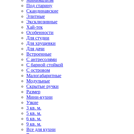
Минимализм
Под старину
Скандинавские
Элитные
Эксклюзивные
Хай-тек
Особенности
Для студии
Для хрущевки
Для дачи
Встроенные
С антресолями
С барной стойкой
С островом
Малогабаритные
Модульные
Скрытые ручки
Размер
Мини-кухни
Узкие
3 кв. м.
5 кв. м.
6 кв. м.
9 кв. м.
Все для кухни