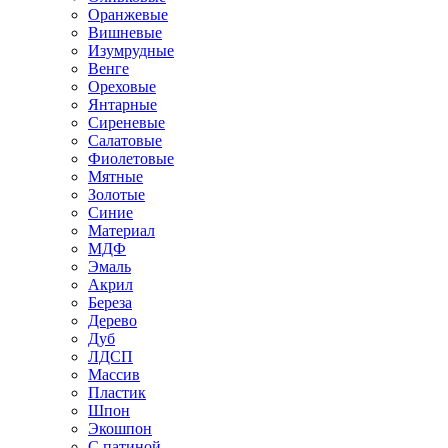
Оранжевые
Вишневые
Изумрудные
Венге
Ореховые
Янтарные
Сиреневые
Салатовые
Фиолетовые
Мятные
Золотые
Синие
Материал
МДФ
Эмаль
Акрил
Береза
Дерево
Дуб
ЛДСП
Массив
Пластик
Шпон
Экошпон
С патиной