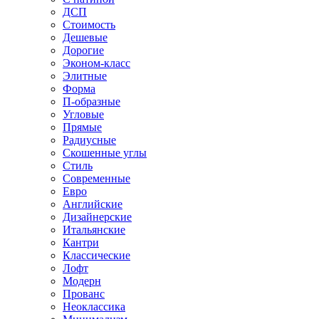
ДСП
Стоимость
Дешевые
Дорогие
Эконом-класс
Элитные
Форма
П-образные
Угловые
Прямые
Радиусные
Скошенные углы
Стиль
Современные
Евро
Английские
Дизайнерские
Итальянские
Кантри
Классические
Лофт
Модерн
Прованс
Неоклассика