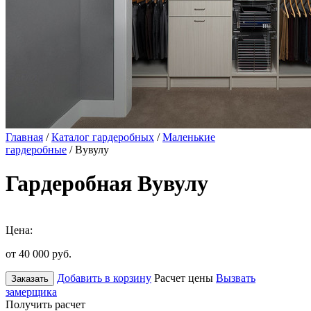
Главная
/
Каталог гардеробных
/
Маленькие
гардеробные
/ Вувулу
Гардеробная Вувулу
Цена:
от 40 000
руб.
Добавить в корзину
Расчет цены
Вызвать
Заказать
замерщика
Получить расчет