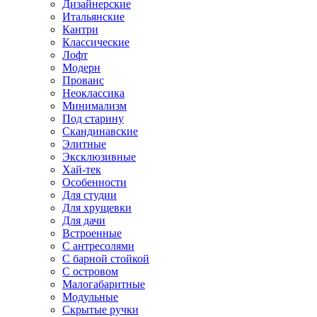
Дизайнерские
Итальянские
Кантри
Классические
Лофт
Модерн
Прованс
Неоклассика
Минимализм
Под старину
Скандинавские
Элитные
Эксклюзивные
Хай-тек
Особенности
Для студии
Для хрущевки
Для дачи
Встроенные
С антресолями
С барной стойкой
С островом
Малогабаритные
Модульные
Скрытые ручки