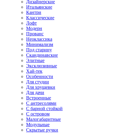
Дизайнерские
Итальянские
Кантри
Классические
Лофт
Модерн
Прованс
Неоклассика
Минимализм
Под старину
Скандинавские
Элитные
Эксклюзивные
Хай-тек
Особенности
Для студии
Для хрущевки
Для дачи
Встроенные
С антресолями
С барной стойкой
С островом
Малогабаритные
Модульные
Скрытые ручки