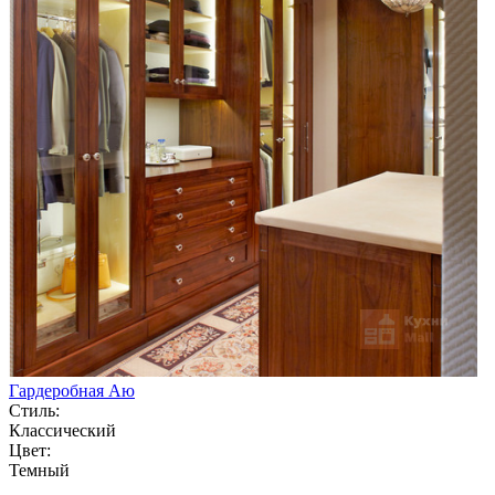
Гардеробная Аю
Стиль:
Классический
Цвет:
Темный