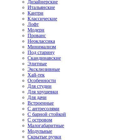
Дизайнерские
Итальянские
Кантри
Классические
Лофт
Модерн
Прованс
Неоклассика
Минимализм
Под старину
Скандинавские
Элитные
Эксклюзивные
Хай-тек
Особенности
Для студии
Для хрущевки
Для дачи
Встроенные
С антресолями
С барной стойкой
С островом
Малогабаритные
Модульные
Скрытые ручки