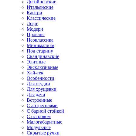
Дизайнерские
Итальянские
Кантри
Классические
Лофт
Модерн
Прованс
Неоклассика
Минимализм
Под старину
Скандинавские
Элитные
Эксклюзивные
Хай-тек
Особенности
Для студии
Для хрущевки
Для дачи
Встроенные
С антресолями
С барной стойкой
С островом
Малогабаритные
Модульные
Скрытые ручки