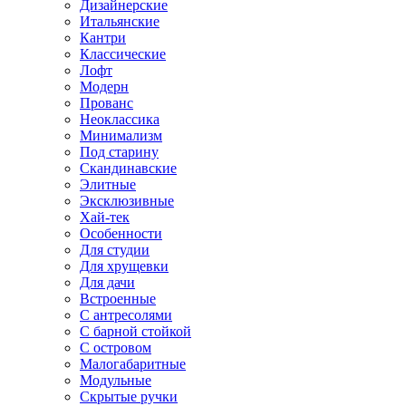
Дизайнерские
Итальянские
Кантри
Классические
Лофт
Модерн
Прованс
Неоклассика
Минимализм
Под старину
Скандинавские
Элитные
Эксклюзивные
Хай-тек
Особенности
Для студии
Для хрущевки
Для дачи
Встроенные
С антресолями
С барной стойкой
С островом
Малогабаритные
Модульные
Скрытые ручки