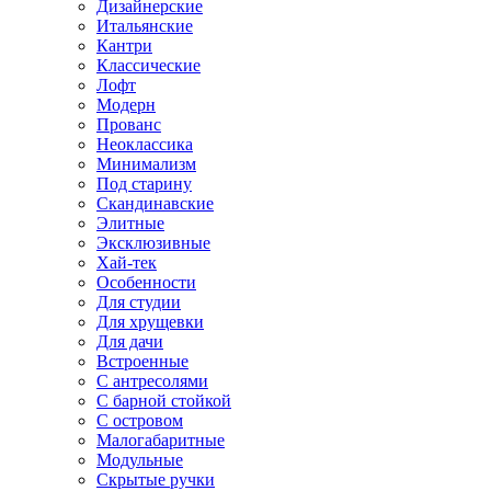
Дизайнерские
Итальянские
Кантри
Классические
Лофт
Модерн
Прованс
Неоклассика
Минимализм
Под старину
Скандинавские
Элитные
Эксклюзивные
Хай-тек
Особенности
Для студии
Для хрущевки
Для дачи
Встроенные
С антресолями
С барной стойкой
С островом
Малогабаритные
Модульные
Скрытые ручки