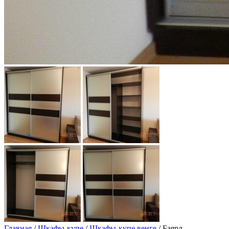
Главная
/
Шкафы-купе
/
Шкафы-купе венге
/ Баярд