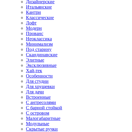
Дизайнерские
Итальянские
Кантри
Классические
Лофт
Модерн
Прованс
Неоклассика
Минимализм
Под старину
Скандинавские
Элитные
Эксклюзивные
Хай-тек
Особенности
Для студии
Для хрущевки
Для дачи
Встроенные
С антресолями
С барной стойкой
С островом
Малогабаритные
Модульные
Скрытые ручки