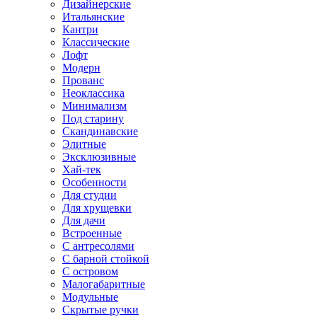
Дизайнерские
Итальянские
Кантри
Классические
Лофт
Модерн
Прованс
Неоклассика
Минимализм
Под старину
Скандинавские
Элитные
Эксклюзивные
Хай-тек
Особенности
Для студии
Для хрущевки
Для дачи
Встроенные
С антресолями
С барной стойкой
С островом
Малогабаритные
Модульные
Скрытые ручки