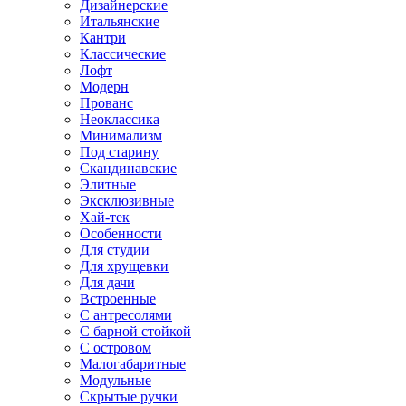
Дизайнерские
Итальянские
Кантри
Классические
Лофт
Модерн
Прованс
Неоклассика
Минимализм
Под старину
Скандинавские
Элитные
Эксклюзивные
Хай-тек
Особенности
Для студии
Для хрущевки
Для дачи
Встроенные
С антресолями
С барной стойкой
С островом
Малогабаритные
Модульные
Скрытые ручки