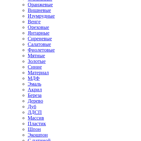
Оранжевые
Вишневые
Изумрудные
Венге
Ореховые
Янтарные
Сиреневые
Салатовые
Фиолетовые
Мятные
Золотые
Синие
Материал
МДФ
Эмаль
Акрил
Береза
Дерево
Дуб
ЛДСП
Массив
Пластик
Шпон
Экошпон
С патиной