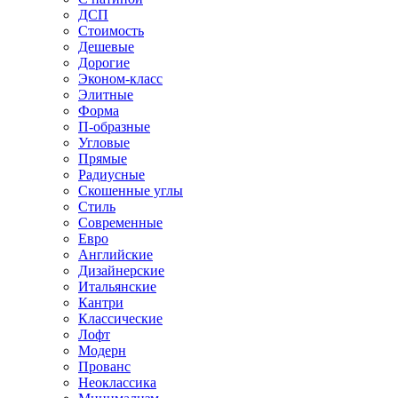
ДСП
Стоимость
Дешевые
Дорогие
Эконом-класс
Элитные
Форма
П-образные
Угловые
Прямые
Радиусные
Скошенные углы
Стиль
Современные
Евро
Английские
Дизайнерские
Итальянские
Кантри
Классические
Лофт
Модерн
Прованс
Неоклассика