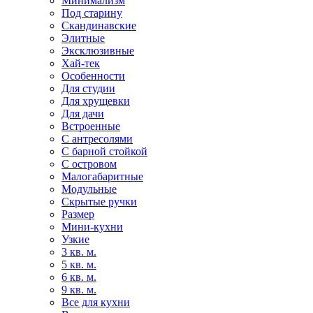
Минимализм
Под старину
Скандинавские
Элитные
Эксклюзивные
Хай-тек
Особенности
Для студии
Для хрущевки
Для дачи
Встроенные
С антресолями
С барной стойкой
С островом
Малогабаритные
Модульные
Скрытые ручки
Размер
Мини-кухни
Узкие
3 кв. м.
5 кв. м.
6 кв. м.
9 кв. м.
Все для кухни