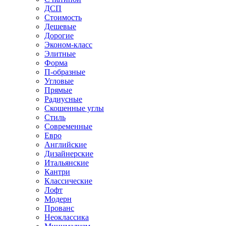
ДСП
Стоимость
Дешевые
Дорогие
Эконом-класс
Элитные
Форма
П-образные
Угловые
Прямые
Радиусные
Скошенные углы
Стиль
Современные
Евро
Английские
Дизайнерские
Итальянские
Кантри
Классические
Лофт
Модерн
Прованс
Неоклассика