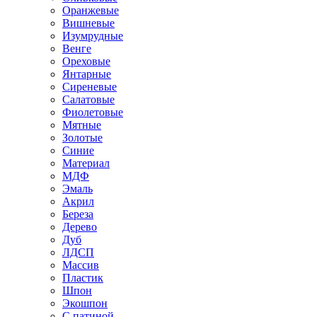
Оранжевые
Вишневые
Изумрудные
Венге
Ореховые
Янтарные
Сиреневые
Салатовые
Фиолетовые
Мятные
Золотые
Синие
Материал
МДФ
Эмаль
Акрил
Береза
Дерево
Дуб
ЛДСП
Массив
Пластик
Шпон
Экошпон
С патиной