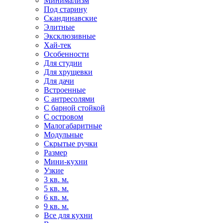
Минимализм
Под старину
Скандинавские
Элитные
Эксклюзивные
Хай-тек
Особенности
Для студии
Для хрущевки
Для дачи
Встроенные
С антресолями
С барной стойкой
С островом
Малогабаритные
Модульные
Скрытые ручки
Размер
Мини-кухни
Узкие
3 кв. м.
5 кв. м.
6 кв. м.
9 кв. м.
Все для кухни