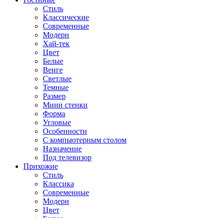
Стиль
Классические
Современные
Модерн
Хай-тек
Цвет
Белые
Венге
Светлые
Темные
Размер
Мини стенки
Форма
Угловые
Особенности
С компьютерным столом
Назначение
Под телевизор
Прихожие
Стиль
Классика
Современные
Модерн
Цвет