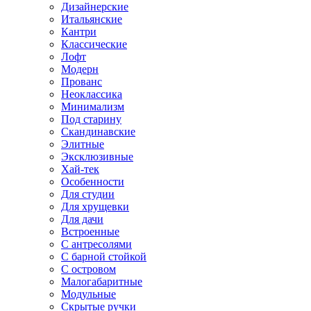
Дизайнерские
Итальянские
Кантри
Классические
Лофт
Модерн
Прованс
Неоклассика
Минимализм
Под старину
Скандинавские
Элитные
Эксклюзивные
Хай-тек
Особенности
Для студии
Для хрущевки
Для дачи
Встроенные
С антресолями
С барной стойкой
С островом
Малогабаритные
Модульные
Скрытые ручки