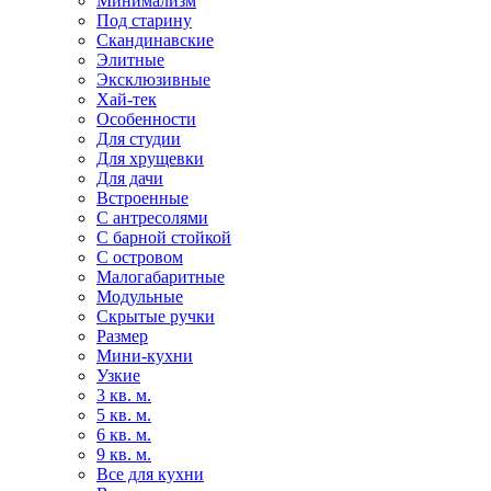
Минимализм
Под старину
Скандинавские
Элитные
Эксклюзивные
Хай-тек
Особенности
Для студии
Для хрущевки
Для дачи
Встроенные
С антресолями
С барной стойкой
С островом
Малогабаритные
Модульные
Скрытые ручки
Размер
Мини-кухни
Узкие
3 кв. м.
5 кв. м.
6 кв. м.
9 кв. м.
Все для кухни