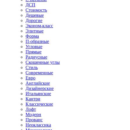
ДСП
Стоимость
Дешевые
Дорогие
Эконом-класс
Элитные
Форма
П-образные
Угловые
Прямые
Радиусные
Скошенные углы
Стиль
Современные
Евро
Английские
Дизайнерские
Итальянские
Кантри
Классические
Лофт
Модерн
Прованс
Неоклассика