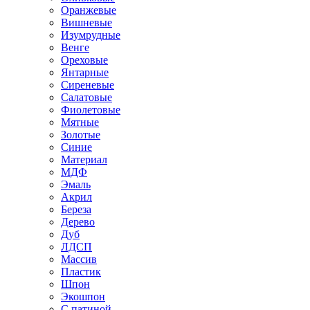
Оранжевые
Вишневые
Изумрудные
Венге
Ореховые
Янтарные
Сиреневые
Салатовые
Фиолетовые
Мятные
Золотые
Синие
Материал
МДФ
Эмаль
Акрил
Береза
Дерево
Дуб
ЛДСП
Массив
Пластик
Шпон
Экошпон
С патиной