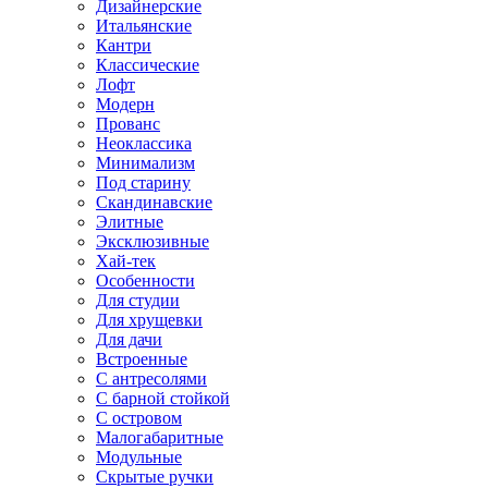
Дизайнерские
Итальянские
Кантри
Классические
Лофт
Модерн
Прованс
Неоклассика
Минимализм
Под старину
Скандинавские
Элитные
Эксклюзивные
Хай-тек
Особенности
Для студии
Для хрущевки
Для дачи
Встроенные
С антресолями
С барной стойкой
С островом
Малогабаритные
Модульные
Скрытые ручки