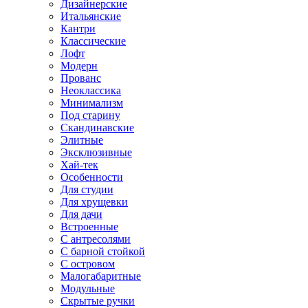
Дизайнерские
Итальянские
Кантри
Классические
Лофт
Модерн
Прованс
Неоклассика
Минимализм
Под старину
Скандинавские
Элитные
Эксклюзивные
Хай-тек
Особенности
Для студии
Для хрущевки
Для дачи
Встроенные
С антресолями
С барной стойкой
С островом
Малогабаритные
Модульные
Скрытые ручки