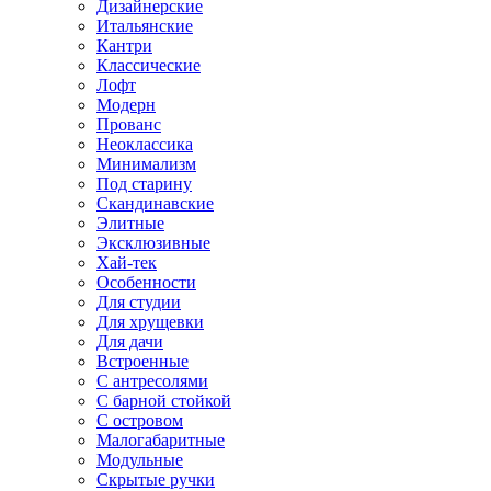
Дизайнерские
Итальянские
Кантри
Классические
Лофт
Модерн
Прованс
Неоклассика
Минимализм
Под старину
Скандинавские
Элитные
Эксклюзивные
Хай-тек
Особенности
Для студии
Для хрущевки
Для дачи
Встроенные
С антресолями
С барной стойкой
С островом
Малогабаритные
Модульные
Скрытые ручки