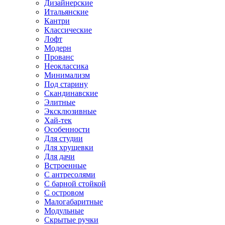
Дизайнерские
Итальянские
Кантри
Классические
Лофт
Модерн
Прованс
Неоклассика
Минимализм
Под старину
Скандинавские
Элитные
Эксклюзивные
Хай-тек
Особенности
Для студии
Для хрущевки
Для дачи
Встроенные
С антресолями
С барной стойкой
С островом
Малогабаритные
Модульные
Скрытые ручки