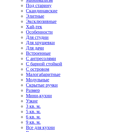
Минимализм
Под старину
Скандинавские
Элитные
Эксклюзивные
Хай-тек
Особенности
Для студии
Для хрущевки
Для дачи
Встроенные
С антресолями
С барной стойкой
С островом
Малогабаритные
Модульные
Скрытые ручки
Размер
Мини-кухни
Узкие
3 кв. м.
5 кв. м.
6 кв. м.
9 кв. м.
Все для кухни