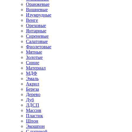
Оранжевые
Вишневые
Изумрудные
Венге
Ореховые
Янтарные
Сиреневые
Салатовые
Фиолетовые
Мятные
Золотые
Синие
Материал
МДФ
Эмаль
Акрил
Береза
Дерево
Дуб
ЛДСП
Массив
Пластик
Шпон
Экошпон
С патиной