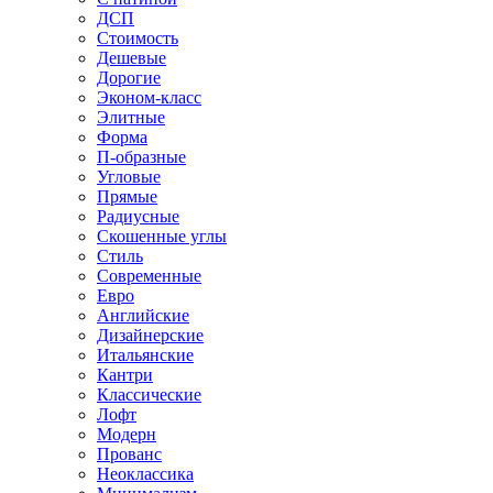
ДСП
Стоимость
Дешевые
Дорогие
Эконом-класс
Элитные
Форма
П-образные
Угловые
Прямые
Радиусные
Скошенные углы
Стиль
Современные
Евро
Английские
Дизайнерские
Итальянские
Кантри
Классические
Лофт
Модерн
Прованс
Неоклассика