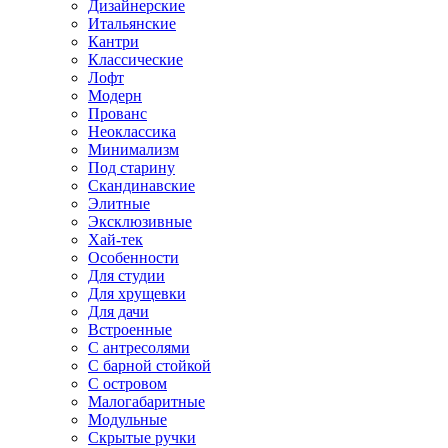
Дизайнерские
Итальянские
Кантри
Классические
Лофт
Модерн
Прованс
Неоклассика
Минимализм
Под старину
Скандинавские
Элитные
Эксклюзивные
Хай-тек
Особенности
Для студии
Для хрущевки
Для дачи
Встроенные
С антресолями
С барной стойкой
С островом
Малогабаритные
Модульные
Скрытые ручки