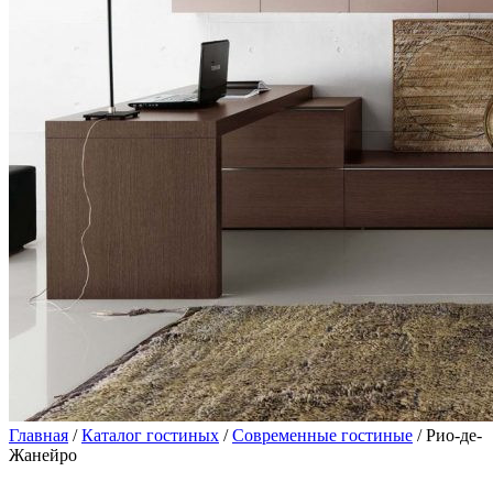
Главная
/
Каталог гостиных
/
Современные гостиные
/ Рио-де-
Жанейро