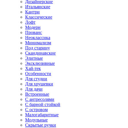
Дизайнерские
Итальянские
Кантри
Классические
Лофт
Модерн
Прованс
Неоклассика
Минимализм
Под старину
Скандинавские
Элитные
Эксклюзивные
Хай-тек
Особенности
Для студии
Для хрущевки
Для дачи
Встроенные
С антресолями
С барной стойкой
С островом
Малогабаритные
Модульные
Скрытые ручки