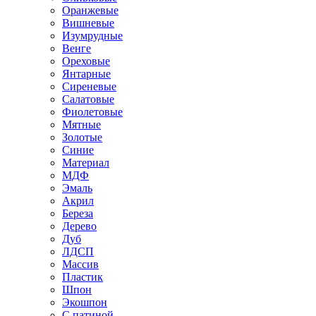
Оранжевые
Вишневые
Изумрудные
Венге
Ореховые
Янтарные
Сиреневые
Салатовые
Фиолетовые
Мятные
Золотые
Синие
Материал
МДФ
Эмаль
Акрил
Береза
Дерево
Дуб
ЛДСП
Массив
Пластик
Шпон
Экошпон
С патиной