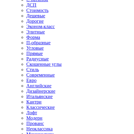
ДСП
Стоимость
Дешевые
Дорогие
Эконом-класс
Элитные
Форма
П-образные
Угловые
Прямые
Радиусные
Скошенные углы
Стиль
Современные
Евро
Английские
Дизайнерские
Итальянские
Кантри
Классические
Лофт
Модерн
Прованс
Неоклассика