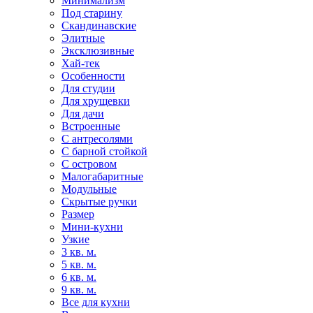
Минимализм
Под старину
Скандинавские
Элитные
Эксклюзивные
Хай-тек
Особенности
Для студии
Для хрущевки
Для дачи
Встроенные
С антресолями
С барной стойкой
С островом
Малогабаритные
Модульные
Скрытые ручки
Размер
Мини-кухни
Узкие
3 кв. м.
5 кв. м.
6 кв. м.
9 кв. м.
Все для кухни