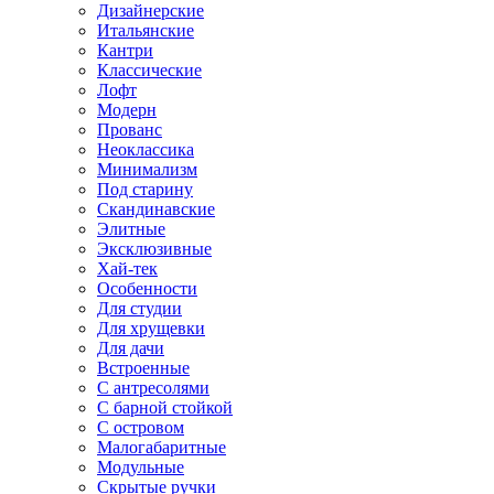
Дизайнерские
Итальянские
Кантри
Классические
Лофт
Модерн
Прованс
Неоклассика
Минимализм
Под старину
Скандинавские
Элитные
Эксклюзивные
Хай-тек
Особенности
Для студии
Для хрущевки
Для дачи
Встроенные
С антресолями
С барной стойкой
С островом
Малогабаритные
Модульные
Скрытые ручки