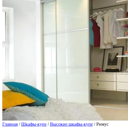
Главная
/
Шкафы-купе
/
Высокие шкафы-купе
/ Римус