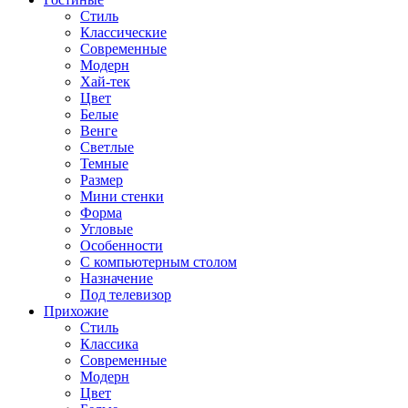
Стиль
Классические
Современные
Модерн
Хай-тек
Цвет
Белые
Венге
Светлые
Темные
Размер
Мини стенки
Форма
Угловые
Особенности
С компьютерным столом
Назначение
Под телевизор
Прихожие
Стиль
Классика
Современные
Модерн
Цвет