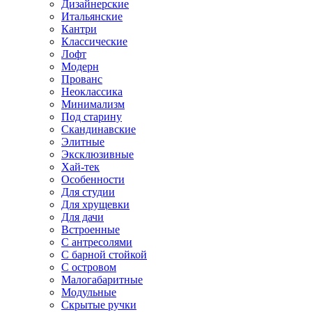
Дизайнерские
Итальянские
Кантри
Классические
Лофт
Модерн
Прованс
Неоклассика
Минимализм
Под старину
Скандинавские
Элитные
Эксклюзивные
Хай-тек
Особенности
Для студии
Для хрущевки
Для дачи
Встроенные
С антресолями
С барной стойкой
С островом
Малогабаритные
Модульные
Скрытые ручки