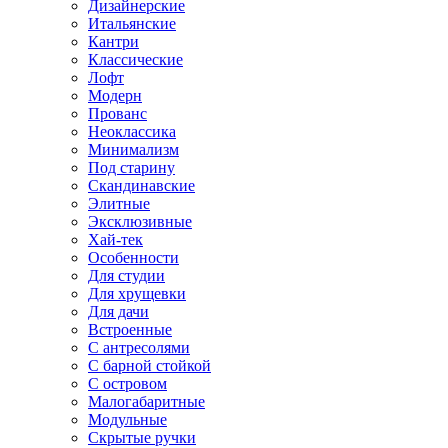
Дизайнерские
Итальянские
Кантри
Классические
Лофт
Модерн
Прованс
Неоклассика
Минимализм
Под старину
Скандинавские
Элитные
Эксклюзивные
Хай-тек
Особенности
Для студии
Для хрущевки
Для дачи
Встроенные
С антресолями
С барной стойкой
С островом
Малогабаритные
Модульные
Скрытые ручки