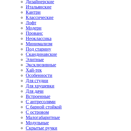
Дизайнерские
Итальянские
Кантри
Классические
Лофт
Модерн
Прованс
Неоклассика
Минимализм
Под старину
Скандинавские
Элитные
Эксклюзивные
Хай-тек
Особенности
Для студии
Для хрущевки
Для дачи
Встроенные
С антресолями
С барной стойкой
С островом
Малогабаритные
Модульные
Скрытые ручки