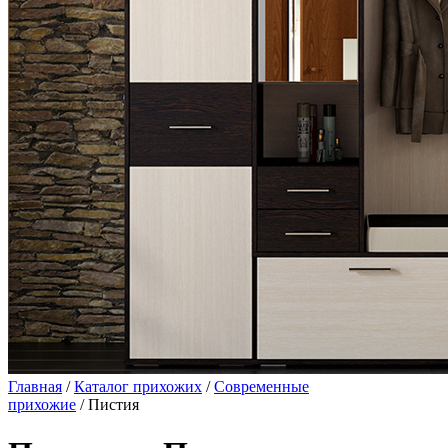
Главная
/
Каталог прихожих
/
Современные
прихожие
/ Пистия