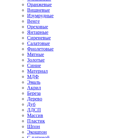
Оранжевые
Вишневые
Изумрудные
Венге
Ореховые
Янтарные
Сиреневые
Салатовые
Фиолетовые
Мятные
Золотые
Синие
Материал
МДФ
Эмаль
Акрил
Береза
Дерево
Дуб
ЛДСП
Массив
Пластик
Шпон
Экошпон
С патиной