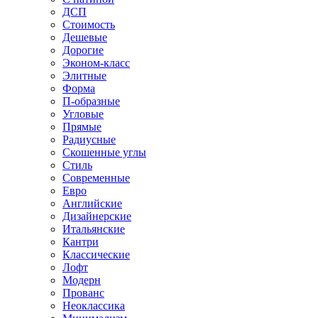
ДСП
Стоимость
Дешевые
Дорогие
Эконом-класс
Элитные
Форма
П-образные
Угловые
Прямые
Радиусные
Скошенные углы
Стиль
Современные
Евро
Английские
Дизайнерские
Итальянские
Кантри
Классические
Лофт
Модерн
Прованс
Неоклассика