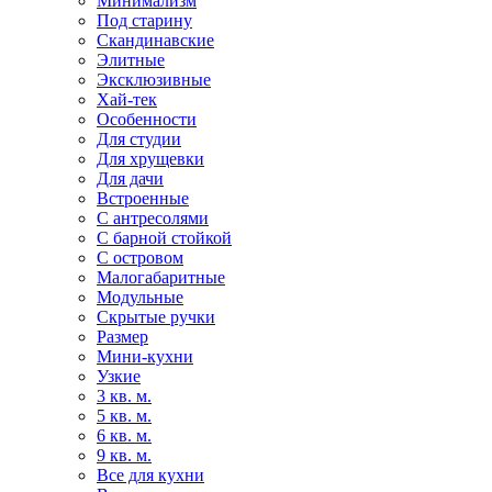
Минимализм
Под старину
Скандинавские
Элитные
Эксклюзивные
Хай-тек
Особенности
Для студии
Для хрущевки
Для дачи
Встроенные
С антресолями
С барной стойкой
С островом
Малогабаритные
Модульные
Скрытые ручки
Размер
Мини-кухни
Узкие
3 кв. м.
5 кв. м.
6 кв. м.
9 кв. м.
Все для кухни