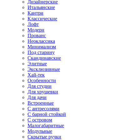
Дизайнерские
Итальянские
Кантри
Классические
Лофт
Модерн
Прованс
Неоклассика
Минимализм
Под старину
Скандинавские
Элитные
Эксклюзивные
Хай-тек
Особенности
Для студии
Для хрущевки
Для дачи
Встроенные
С антресолями
С барной стойкой
С островом
Малогабаритные
Модульные
Скрытые ручки