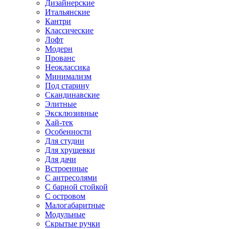
Дизайнерские
Итальянские
Кантри
Классические
Лофт
Модерн
Прованс
Неоклассика
Минимализм
Под старину
Скандинавские
Элитные
Эксклюзивные
Хай-тек
Особенности
Для студии
Для хрущевки
Для дачи
Встроенные
С антресолями
С барной стойкой
С островом
Малогабаритные
Модульные
Скрытые ручки