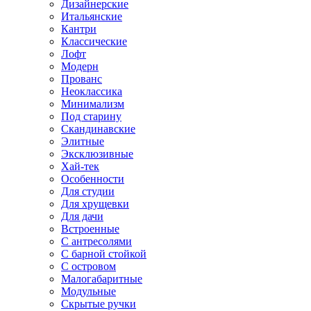
Дизайнерские
Итальянские
Кантри
Классические
Лофт
Модерн
Прованс
Неоклассика
Минимализм
Под старину
Скандинавские
Элитные
Эксклюзивные
Хай-тек
Особенности
Для студии
Для хрущевки
Для дачи
Встроенные
С антресолями
С барной стойкой
С островом
Малогабаритные
Модульные
Скрытые ручки