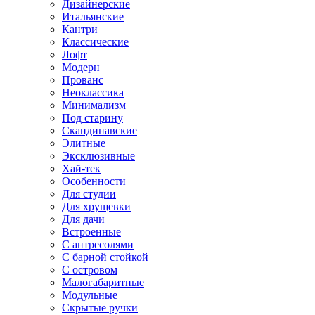
Дизайнерские
Итальянские
Кантри
Классические
Лофт
Модерн
Прованс
Неоклассика
Минимализм
Под старину
Скандинавские
Элитные
Эксклюзивные
Хай-тек
Особенности
Для студии
Для хрущевки
Для дачи
Встроенные
С антресолями
С барной стойкой
С островом
Малогабаритные
Модульные
Скрытые ручки