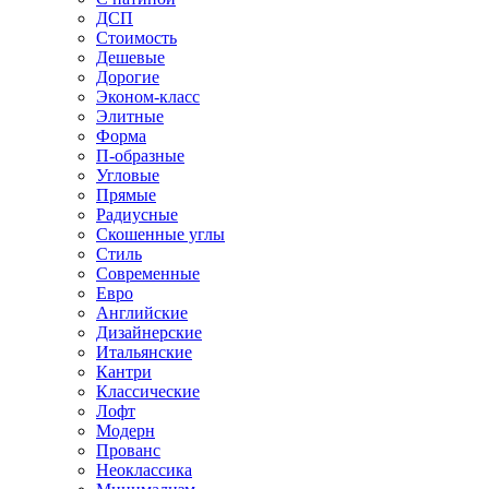
ДСП
Стоимость
Дешевые
Дорогие
Эконом-класс
Элитные
Форма
П-образные
Угловые
Прямые
Радиусные
Скошенные углы
Стиль
Современные
Евро
Английские
Дизайнерские
Итальянские
Кантри
Классические
Лофт
Модерн
Прованс
Неоклассика