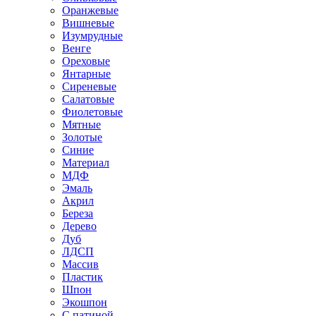
Оранжевые
Вишневые
Изумрудные
Венге
Ореховые
Янтарные
Сиреневые
Салатовые
Фиолетовые
Мятные
Золотые
Синие
Материал
МДФ
Эмаль
Акрил
Береза
Дерево
Дуб
ЛДСП
Массив
Пластик
Шпон
Экошпон
С патиной