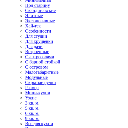
Минимализм
Под старину
Скандинавские
Элитные
Эксклюзивные
Хай-тек
Особенности
Для студии
Для хрущевки
Для дачи
Встроенные
С антресолями
С барной стойкой
С островом
Малогабаритные
Модульные
Скрытые ручки
Размер
Мини-кухни
Узкие
3 кв. м.
5 кв. м.
6 кв. м.
9 кв. м.
Все для кухни