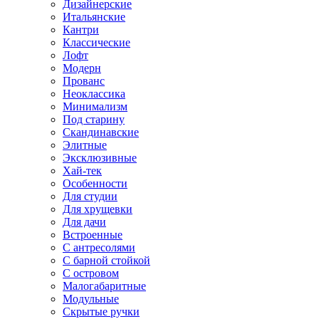
Дизайнерские
Итальянские
Кантри
Классические
Лофт
Модерн
Прованс
Неоклассика
Минимализм
Под старину
Скандинавские
Элитные
Эксклюзивные
Хай-тек
Особенности
Для студии
Для хрущевки
Для дачи
Встроенные
С антресолями
С барной стойкой
С островом
Малогабаритные
Модульные
Скрытые ручки