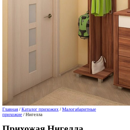
Главная
/
Каталог прихожих
/
Малогабаритные
прихожие
/ Нигелла
Прихожая Нигелла