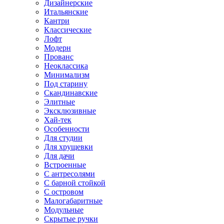
Дизайнерские
Итальянские
Кантри
Классические
Лофт
Модерн
Прованс
Неоклассика
Минимализм
Под старину
Скандинавские
Элитные
Эксклюзивные
Хай-тек
Особенности
Для студии
Для хрущевки
Для дачи
Встроенные
С антресолями
С барной стойкой
С островом
Малогабаритные
Модульные
Скрытые ручки