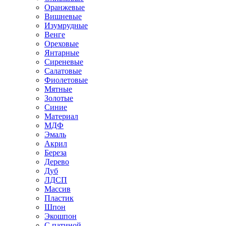
Оранжевые
Вишневые
Изумрудные
Венге
Ореховые
Янтарные
Сиреневые
Салатовые
Фиолетовые
Мятные
Золотые
Синие
Материал
МДФ
Эмаль
Акрил
Береза
Дерево
Дуб
ЛДСП
Массив
Пластик
Шпон
Экошпон
С патиной