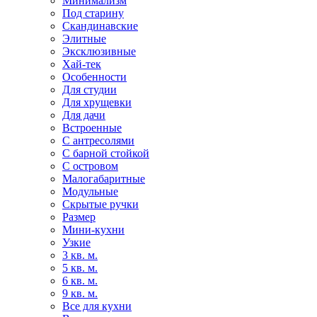
Минимализм
Под старину
Скандинавские
Элитные
Эксклюзивные
Хай-тек
Особенности
Для студии
Для хрущевки
Для дачи
Встроенные
С антресолями
С барной стойкой
С островом
Малогабаритные
Модульные
Скрытые ручки
Размер
Мини-кухни
Узкие
3 кв. м.
5 кв. м.
6 кв. м.
9 кв. м.
Все для кухни