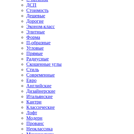
ДСП
Стоимость
Дешевые
Дорогие
Эконом-класс
Элитные
Форма
П-образные
Угловые
Прямые
Радиусные
Скошенные углы
Стиль
Современные
Евро
Английские
Дизайнерские
Итальянские
Кантри
Классические
Лофт
Модерн
Прованс
Неоклассика