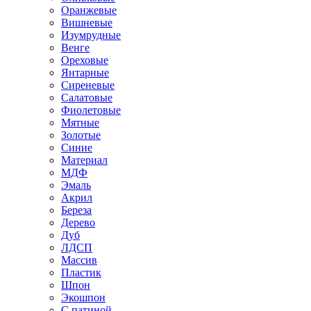
Оранжевые
Вишневые
Изумрудные
Венге
Ореховые
Янтарные
Сиреневые
Салатовые
Фиолетовые
Мятные
Золотые
Синие
Материал
МДФ
Эмаль
Акрил
Береза
Дерево
Дуб
ЛДСП
Массив
Пластик
Шпон
Экошпон
С патиной