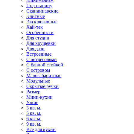
Минимализм
Под старину
Скандинавские
Элитные
Эксклюзивные
Хай-тек
Особенности
Для студии
Для хрущевки
Для дачи
Встроенные
С антресолями
С барной стойкой
С островом
Малогабаритные
Модульные
Скрытые ручки
Размер
Мини-кухни
Узкие
3 кв. м.
5 кв. м.
6 кв. м.
9 кв. м.
Все для кухни