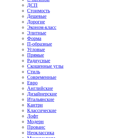
ДСП
Стоимость
Дешевые
Дорогие
Эконом-класс
Элитные
Форма
П-образные
Угловые
Прямые
Радиусные
Скошенные углы
Стиль
Современные
Евро
Английские
Дизайнерские
Итальянские
Кантри
Классические
Лофт
Модерн
Прованс
Неоклассика