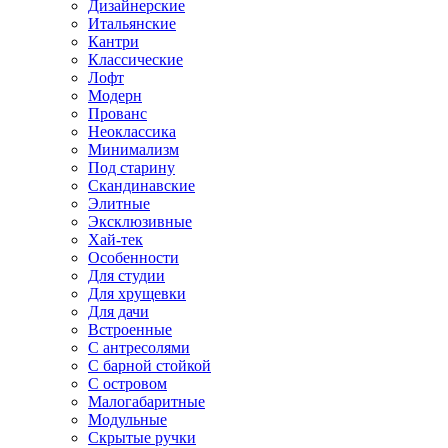
Дизайнерские
Итальянские
Кантри
Классические
Лофт
Модерн
Прованс
Неоклассика
Минимализм
Под старину
Скандинавские
Элитные
Эксклюзивные
Хай-тек
Особенности
Для студии
Для хрущевки
Для дачи
Встроенные
С антресолями
С барной стойкой
С островом
Малогабаритные
Модульные
Скрытые ручки