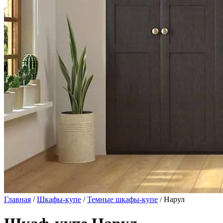
Главная
/
Шкафы-купе
/
Темные шкафы-купе
/ Нарул