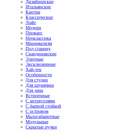
Дизайнерские
Итальянские
Кантри
Классические
Лофт
Модерн
Прованс
Неоклассика
Минимализм
Под старину
Скандинавские
Элитные
Эксклюзивные
Хай-тек
Особенности
Для студии
Для хрущевки
Для дачи
Встроенные
С антресолями
С барной стойкой
С островом
Малогабаритные
Модульные
Скрытые ручки