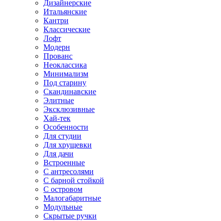
Дизайнерские
Итальянские
Кантри
Классические
Лофт
Модерн
Прованс
Неоклассика
Минимализм
Под старину
Скандинавские
Элитные
Эксклюзивные
Хай-тек
Особенности
Для студии
Для хрущевки
Для дачи
Встроенные
С антресолями
С барной стойкой
С островом
Малогабаритные
Модульные
Скрытые ручки