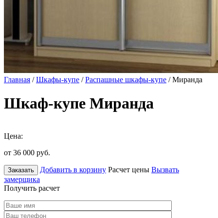
Главная
/
Шкафы-купе
/
Распашные шкафы-купе
/ Миранда
Шкаф-купе Миранда
Цена:
от 36 000
руб.
Добавить в корзину
Расчет цены
Вызвать
Заказать
замерщика
Получить расчет