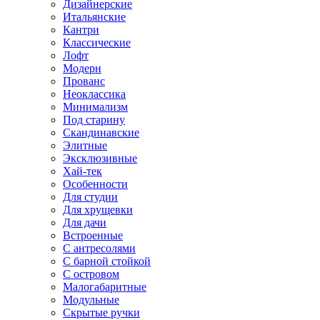
Дизайнерские
Итальянские
Кантри
Классические
Лофт
Модерн
Прованс
Неоклассика
Минимализм
Под старину
Скандинавские
Элитные
Эксклюзивные
Хай-тек
Особенности
Для студии
Для хрущевки
Для дачи
Встроенные
С антресолями
С барной стойкой
С островом
Малогабаритные
Модульные
Скрытые ручки