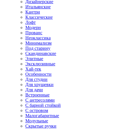
Дизайнерские
Итальянские
Кантри
Классические
Лофт
Модерн
Прованс
Неоклассика
Минимализм
Под старину
Скандинавские
Элитные
Эксклюзивные
Хай-тек
Особенности
Для студии
Для хрущевки
Для дачи
Встроенные
С антресолями
С барной стойкой
С островом
Малогабаритные
Модульные
Скрытые ручки