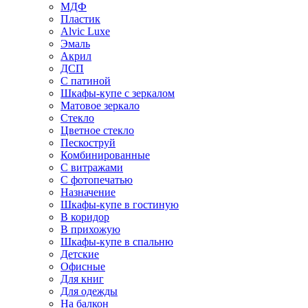
МДФ
Пластик
Alvic Luxe
Эмаль
Акрил
ДСП
С патиной
Шкафы-купе с зеркалом
Матовое зеркало
Стекло
Цветное стекло
Пескоструй
Комбинированные
С витражами
С фотопечатью
Назначение
Шкафы-купе в гостиную
В коридор
В прихожую
Шкафы-купе в спальню
Детские
Офисные
Для книг
Для одежды
На балкон