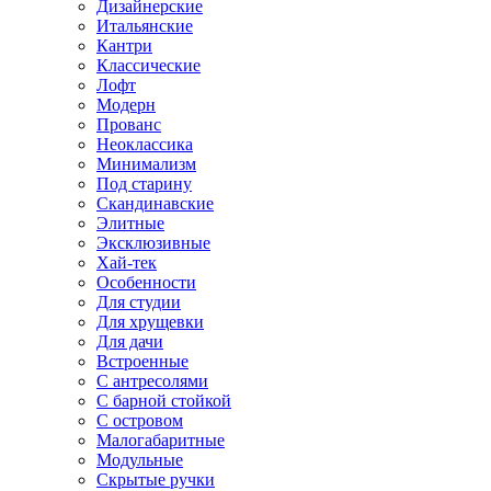
Дизайнерские
Итальянские
Кантри
Классические
Лофт
Модерн
Прованс
Неоклассика
Минимализм
Под старину
Скандинавские
Элитные
Эксклюзивные
Хай-тек
Особенности
Для студии
Для хрущевки
Для дачи
Встроенные
С антресолями
С барной стойкой
С островом
Малогабаритные
Модульные
Скрытые ручки