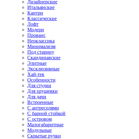
Дизайнерские
Итальянские
Кантри
Классические
Лофт
Модерн
Прованс
Неоклассика
Минимализм
Под старину
Скандинавские
Элитные
Эксклюзивные
Хай-тек
Особенности
Для студии
Для хрущевки
Для дачи
Встроенные
С антресолями
С барной стойкой
С островом
Малогабаритные
Модульные
Скрытые ручки