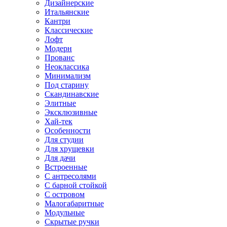
Дизайнерские
Итальянские
Кантри
Классические
Лофт
Модерн
Прованс
Неоклассика
Минимализм
Под старину
Скандинавские
Элитные
Эксклюзивные
Хай-тек
Особенности
Для студии
Для хрущевки
Для дачи
Встроенные
С антресолями
С барной стойкой
С островом
Малогабаритные
Модульные
Скрытые ручки