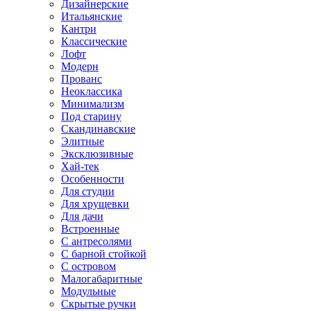
Дизайнерские
Итальянские
Кантри
Классические
Лофт
Модерн
Прованс
Неоклассика
Минимализм
Под старину
Скандинавские
Элитные
Эксклюзивные
Хай-тек
Особенности
Для студии
Для хрущевки
Для дачи
Встроенные
С антресолями
С барной стойкой
С островом
Малогабаритные
Модульные
Скрытые ручки