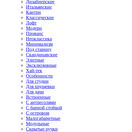
Дизайнерские
Итальянские
Кантри
Классические
Лофт
Модерн
Прованс
Неоклассика
Минимализм
Под старину
Скандинавские
Элитные
Эксклюзивные
Хай-тек
Особенности
Для студии
Для хрущевки
Для дачи
Встроенные
С антресолями
С барной стойкой
С островом
Малогабаритные
Модульные
Скрытые ручки