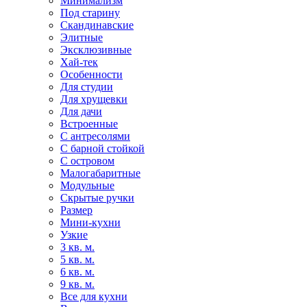
Минимализм
Под старину
Скандинавские
Элитные
Эксклюзивные
Хай-тек
Особенности
Для студии
Для хрущевки
Для дачи
Встроенные
С антресолями
С барной стойкой
С островом
Малогабаритные
Модульные
Скрытые ручки
Размер
Мини-кухни
Узкие
3 кв. м.
5 кв. м.
6 кв. м.
9 кв. м.
Все для кухни