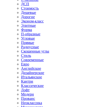
ДСП
Стоимость
Дешевые
Дорогие
Эконом-класс
Элитные
Форма
П-образные
Угловые
Прямые
Радиусные
Скошенные углы
Стиль
Современные
Евро
Английские
Дизайнерские
Итальянские
Кантри
Классические
Лофт
Модерн
Прованс
Неоклассика