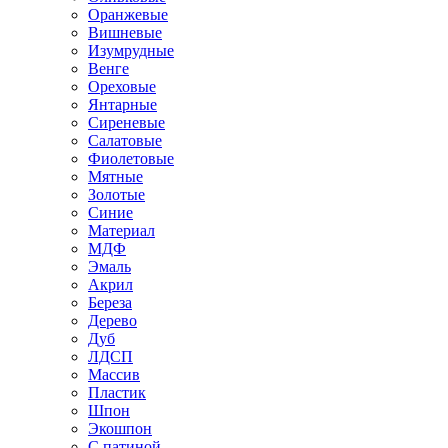
Оранжевые
Вишневые
Изумрудные
Венге
Ореховые
Янтарные
Сиреневые
Салатовые
Фиолетовые
Мятные
Золотые
Синие
Материал
МДФ
Эмаль
Акрил
Береза
Дерево
Дуб
ЛДСП
Массив
Пластик
Шпон
Экошпон
С патиной