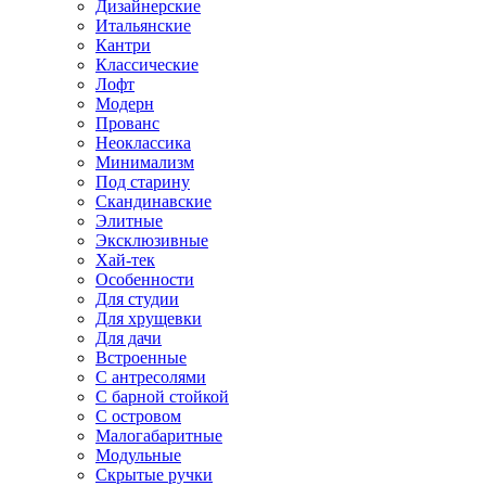
Дизайнерские
Итальянские
Кантри
Классические
Лофт
Модерн
Прованс
Неоклассика
Минимализм
Под старину
Скандинавские
Элитные
Эксклюзивные
Хай-тек
Особенности
Для студии
Для хрущевки
Для дачи
Встроенные
С антресолями
С барной стойкой
С островом
Малогабаритные
Модульные
Скрытые ручки