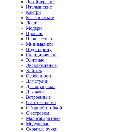
Дизайнерские
Итальянские
Кантри
Классические
Лофт
Модерн
Прованс
Неоклассика
Минимализм
Под старину
Скандинавские
Элитные
Эксклюзивные
Хай-тек
Особенности
Для студии
Для хрущевки
Для дачи
Встроенные
С антресолями
С барной стойкой
С островом
Малогабаритные
Модульные
Скрытые ручки